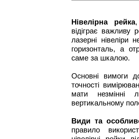
Нівелірна рейка
відіграє важливу 
лазерні нівеліри 
горизонталь, а от
саме за шкалою.
Основні вимоги д
точності вимірюва
мати незмінні л
вертикальному пол
Види та особлив
правило викорис
нівелірні рейки в