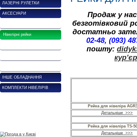
ЛАЗЕРНІ РУЛЕТКИ
Продаж у нас
АКСЕСУАРИ
безготівковий р
Штативи геодезичні
достатньо зател
Нівелірні рейки
02-48, (093) 48
Віха геодезична
пошту:
didy
кур'є
Призменний відбивач
Трегер, адаптер
ІНШЕ ОБЛАДНАННЯ
КОМПЛЕКТИ НІВЕЛІРІВ
Рейка для нівеліра AGR
Детальніше >>>
Рейка для нівеліра TS-5
Детальніше >>>