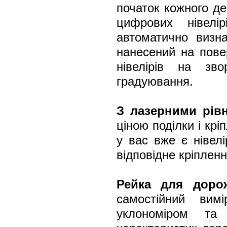
початок кожного д
цифрових нівелі
автоматично визна
нанесений на пове
нівелірів на зв
градуювання.
З лазерними рів
ціною поділки і кр
у вас вже є нівел
відповідне кріплен
Рейка для дорож
самостійний вим
уклономіром та