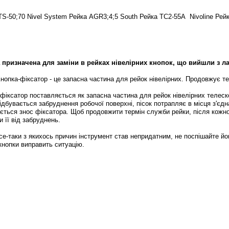
TS-50;70 Nivel System
Рейка AGR3;4;5 South
Рейка TC2-55A Nivoline
Рейк
 призначена для заміни в рейках нівелірних кнопок, що вийшли з ла
нопка-фіксатор - це запасна частина для рейок нівелірних. Продовжує т
фіксатор поставляється як запасна частина для рейок нівелірних телескоп
ідбувається забруднення робочої поверхні, пісок потрапляє в місця з'єдн
ається знос фіксатора. Щоб продовжити термін служби рейки, після кожн
 її від забруднень.
е-таки з якихось причин інструмент став непридатним, не поспішайте йо
кнопки виправить ситуацію.