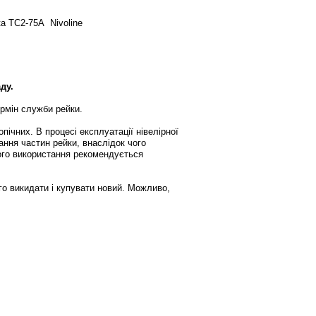
а TC2-75A Nivoline
ду.
ермін служби рейки.
ічних. В процесі експлуатації нівелірної
ання частин рейки, внаслідок чого
ого використання рекомендується
го викидати і купувати новий. Можливо,