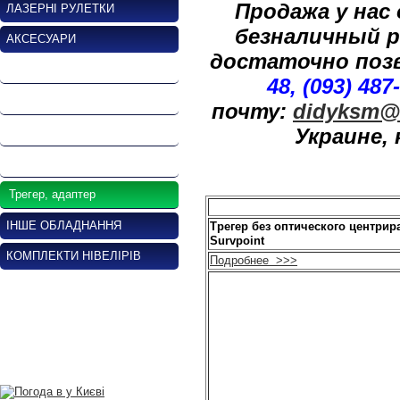
Продажа у нас
ЛАЗЕРНІ РУЛЕТКИ
безналичный р
АКСЕСУАРИ
достаточно позв
Штативи геодезичні
48, (093) 487
Нівелірні рейки
почту:
didyksm@u
Украине,
Віха геодезична
Призменний відбивач
Трегер, адаптер
ІНШЕ ОБЛАДНАННЯ
Трегер без оптического центрир
Survpoint
КОМПЛЕКТИ НІВЕЛІРІВ
Подробнее >>>