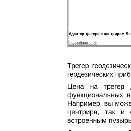
Адаптер трегера
с центриром
Su
Подробнее >>>
Трегер геодезичес
геодезических приб
Цена на трегер 
функциональных во
Например, вы может
центрира, так и
встроенным пузыр