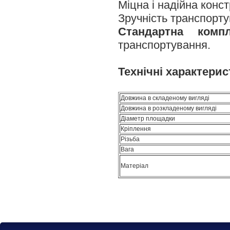
Міцна і надійна конст
Зручність транспорту
Стандартна комп
транспортування.
Технічні характерис
Довжина в складеному вигляді
Довжина в розкладен
Діаметр площадки
Кріплення
Різьба
Вага
Матеріал