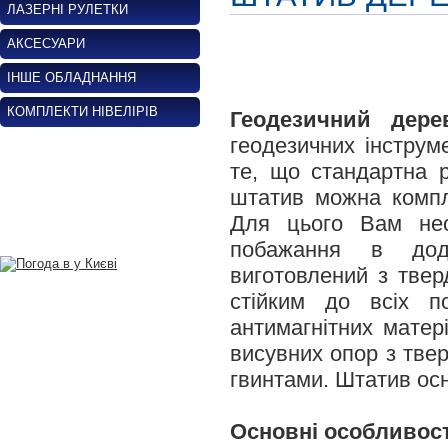
ЛАЗЕРНІ РУЛЕТКИ
АКСЕСУАРИ
ІНШЕ ОБЛАДНАННЯ
КОМПЛЕКТИ НІВЕЛІРІВ
Геодезичний дере
геодезичних інструм
те, що стандартна рі
штатив можна компл
Для цього Вам нео
побажання в дод
виготовлений з твер
стійким до всіх п
антимагнітних матер
висувних опор з тве
гвинтами. Штатив ос
Основні особливост