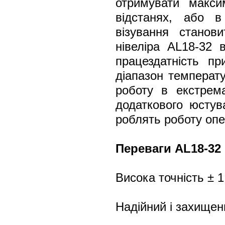
отримувати макси
відстанях, або в
візування станов
нівеліра AL18-32 в
працездатність п
діапазон температу
роботу в екстрем
додаткового юстува
роблять роботу оп
Переваги AL18-32
Висока точність ± 
Надійний і захище