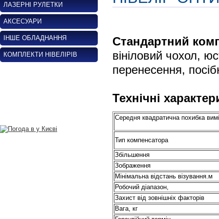
ЛАЗЕРНІ РУЛЕТКИ
АКСЕСУАРИ
ІНШЕ ОБЛАДНАННЯ
Стандартний комп
вініловий чохол, ю
КОМПЛЕКТИ НІВЕЛІРІВ
перенесення, посіб
Технічні характер
Середня квадратична похибка ви
Тип компенсатора
Збільшення
Зображення
Мінімальна відстань візування.м
Робочий діапазон,
Захист від зовнішніх факторів
Вага, кг