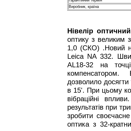
Гарантійний термін
Виробник, країна
Нівелір оптичний
оптику з великим з
1,0 (СКО) .Новий н
Leica NA 332. Швид
AL18-32 на точці
компенсатором. 
дозволило досягти 
в 15'. При цьому к
вібраційні вплив
результатів при тр
зробити своєчасне
оптика з 32-кратн