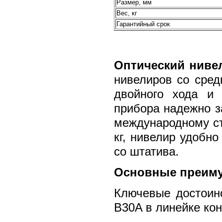
Размер, мм
Вес, кг
Гарантийный срок
Оптический нивел
нивелиров со сред
двойного хода и
прибора надежно з
международному ст
кг, нивелир удобн
со штатива.
Основные преим
Ключевые достоин
B30A в линейке ко