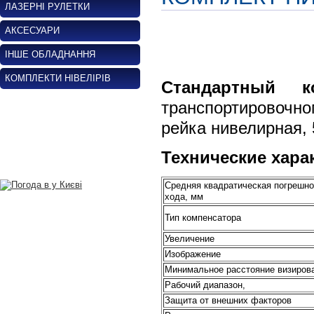
ЛАЗЕРНІ РУЛЕТКИ
АКСЕСУАРИ
ІНШЕ ОБЛАДНАННЯ
КОМПЛЕКТИ НІВЕЛІРІВ
Стандартный ко
транспортировочн
рейка нивелирная, 
Технические хара
Средняя квадратическая погрешно
хода, мм
Тип компенсатора
Увеличение
Изображение
Минимальное расстояние визирова
Рабочий диапазон,
Защита от внешних факторов