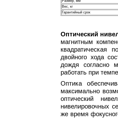
Размер, мм
Вес, кг
Гарантийный срок
Оптический ниве
магнитным компен
квадратическая 
двойного хода со
дождя согласно м
работать при темпе
Оптика обеспечив
максимально возмо
оптический ниве
нивелировочных се
же время фокусног