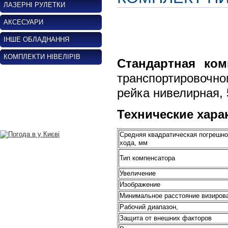
ЛАЗЕРНІ РУЛЕТКИ
АКСЕСУАРИ
ІНШЕ ОБЛАДНАННЯ
КОМПЛЕКТИ НІВЕЛІРІВ
Стандартная ко
транспортировочн
рейка нивелирная, 
Технические хара
Средняя квадратическая погрешно
хода, мм
Тип компенсатора
Увеличение
Изображение
Минимальное расстояние визирова
Рабочий диапазон,
Защита от внешних факторов